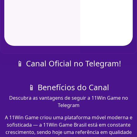
📱 Canal Oficial no Telegram!
📱 Benefícios do Canal
Descubra as vantagens de seguir a 11Win Game no
Telegram
A 11Win Game criou uma plataforma móvel moderna e
sofisticada — a 11Win Game Brasil está em constante
crescimento, sendo hoje uma referência em qualidade