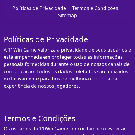
Políticas de Privacidade
Termos e Condições
Sitemap
Políticas de Privacidade
A 11Win Game valoriza a privacidade de seus usuários e
está empenhada em proteger todas as informações
pessoais fornecidas durante o uso de nossos canais de
comunicação. Todos os dados coletados são utilizados
exclusivamente para fins de melhoria contínua da
experiência de nossos jogadores.
Termos e Condições
Os usuários da 11Win Game concordam em respeitar