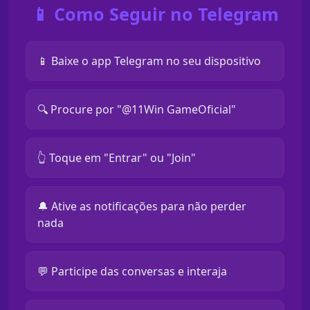
📱 Como Seguir no Telegram
📱 Baixe o app Telegram no seu dispositivo
🔍 Procure por "@11Win GameOficial"
👆 Toque em "Entrar" ou "Join"
🔔 Ative as notificações para não perder
nada
💬 Participe das conversas e interaja