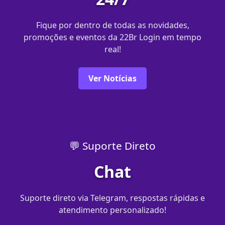
Fique por dentro de todas as novidades,
promoções e eventos da 22Br Login em tempo
real!
Ver Notícias
💬 Suporte Direto
Chat
Suporte direto via Telegram, respostas rápidas e
atendimento personalizado!