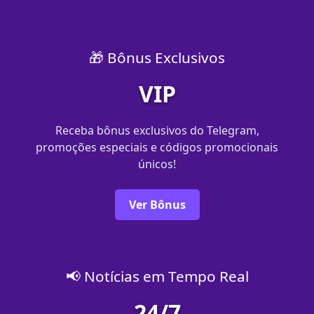
🎁 Bônus Exclusivos
VIP
Receba bônus exclusivos do Telegram,
promoções especiais e códigos promocionais
únicos!
Ver Bônus
📢 Notícias em Tempo Real
24/7