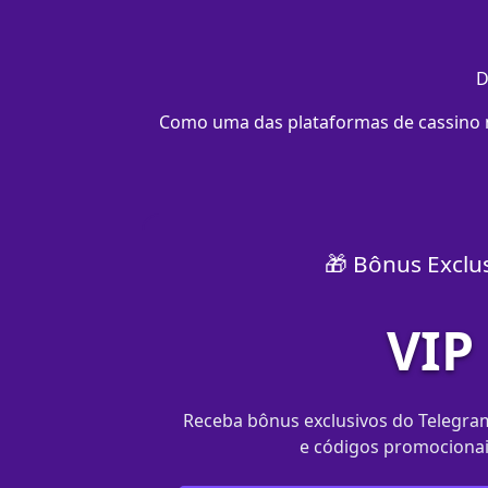
D
Como uma das plataformas de cassino m
🎁 Bônus Exclu
VIP
Receba bônus exclusivos do Telegra
e códigos promocionai