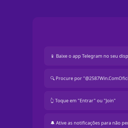
📱 Baixe o app Telegram no seu disp
🔍 Procure por "@2587Win.ComOfici
👆 Toque em "Entrar" ou "Join"
🔔 Ative as notificações para não p