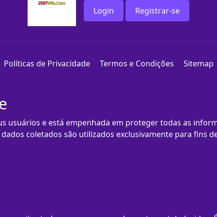
Login
Registrar-se
Políticas de Privacidade
Termos e Condições
Sitemap
de
eus usuários e está empenhada em proteger todas as infor
dados coletados são utilizados exclusivamente para fins d