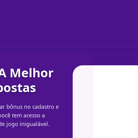
A Melhor
postas
ar bônus no cadastro e
você tem acesso a
e jogo inigualável.