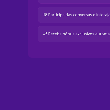
💬 Participe das conversas e interaj
🎁 Receba bônus exclusivos autom