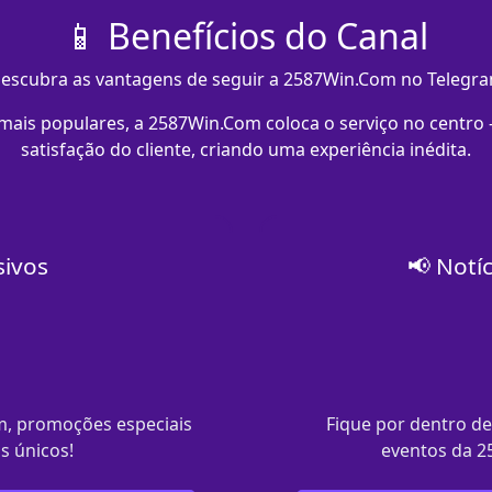
📱 Benefícios do Canal
escubra as vantagens de seguir a 2587Win.Com no Telegr
ais populares, a 2587Win.Com coloca o serviço no centro
satisfação do cliente, criando uma experiência inédita.
sivos
📢 Notí
m, promoções especiais
Fique por dentro d
s únicos!
eventos da 2