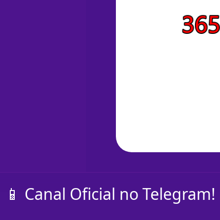
📱 Canal Oficial no Telegram!