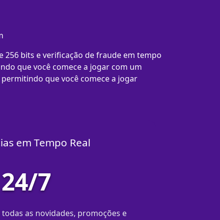
m
e 256 bits e verificação de fraude em tempo
tindo que você comece a jogar com um
, permitindo que você comece a jogar
cias em Tempo Real
24/7
e todas as novidades, promoções e