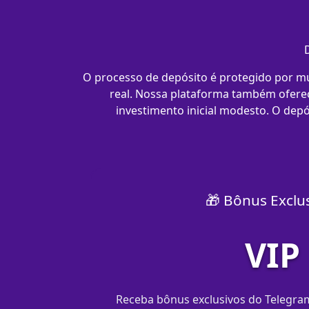
O processo de depósito é protegido por múl
real. Nossa plataforma também ofere
investimento inicial modesto. O dep
🎁 Bônus Exclu
VIP
Receba bônus exclusivos do Telegra