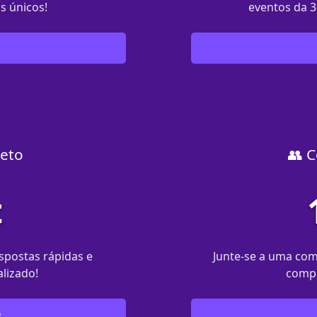
s únicos!
eventos da 
reto
👥 
t
espostas rápidas e
Junte-se a uma com
lizado!
compa
e