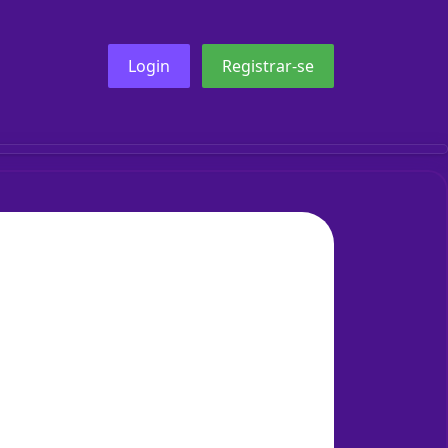
Login
Registrar-se