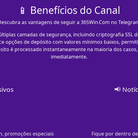
📱 Benefícios do Canal
Descubra as vantagens de seguir a 365Win.Com no Telegra
tiplas camadas de segurança, incluindo criptografia SSL d
ce opções de depósito com valores mínimos baixos, permi
ósito é processado instantaneamente na maioria dos casos
imediatamente.
sivos
📢 Notí
m, promoções especiais
Fique por dentro d