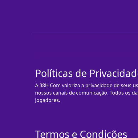
Políticas de Privacida
A 38H Com valoriza a privacidade de seus 
nossos canais de comunicação. Todos os dad
jogadores.
Termos e Condições