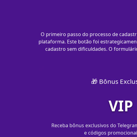
O primeiro passo do processo de cadastr
plataforma. Este botão foi estrategicament
cadastro sem dificuldades. O formulári
🎁 Bônus Exclu
VIP
Receba bônus exclusivos do Telegra
e códigos promocionai