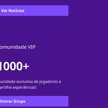
Ver Notícias
Comunidade VIP
1000+
unidade exclusiva de jogadores e
rtilhe experiências!
Entrar Grupo