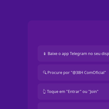
📱 Baixe o app Telegram no seu disp
🔍 Procure por "@38H ComOficial"
👆 Toque em "Entrar" ou "Join"