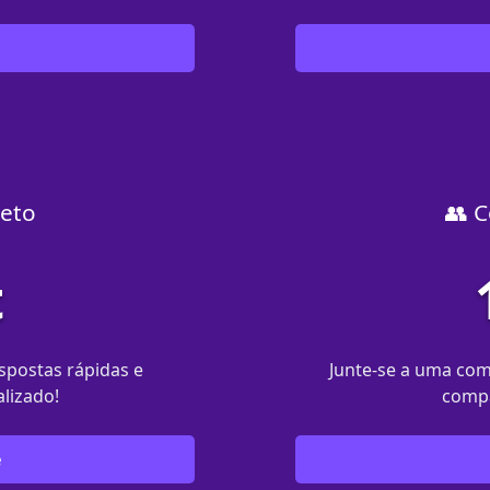
reto
👥 
t
espostas rápidas e
Junte-se a uma com
lizado!
compa
e