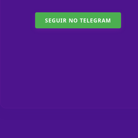
SEGUIR NO TELEGRAM