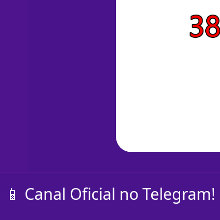
📱 Canal Oficial no Telegram!