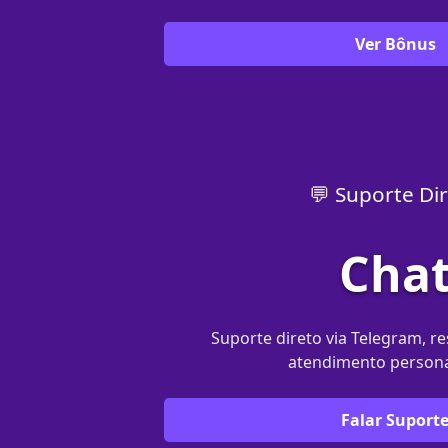
Ver Bônus
💬 Suporte Di
Cha
Suporte direto via Telegram, r
atendimento persona
Falar Suport