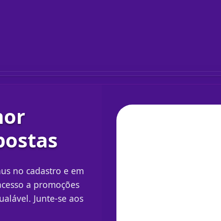
hor
postas
us no cadastro e em
acesso a promoções
ualável. Junte-se aos