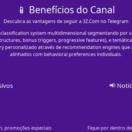
📱 Benefícios do Canal
Descubra as vantagens de seguir a 3Z.Com no Telegram
lassification system multidimensional segmentando por vari
ructures, bonus triggers, progressive features), e temáticas
very personalizado através de recommendation engines que a
alinhados com behavioral preferences individuais.
sivos
📢 Notí
m, promoções especiais
Fique por dentro d