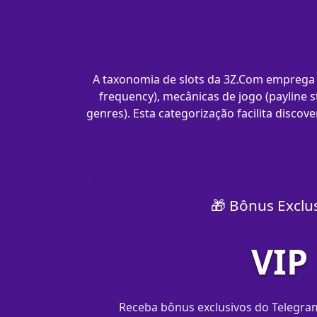
A taxonomia de slots da 3Z.Com emprega c
frequency), mecânicas de jogo (payline st
genres). Esta categorização facilita disco
🎁 Bônus Exclu
VIP
Receba bônus exclusivos do Telegra