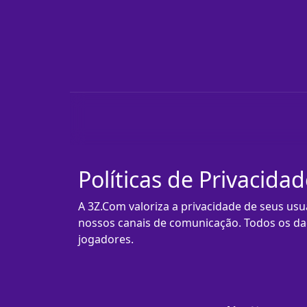
Políticas de Privacida
A 3Z.Com valoriza a privacidade de seus us
nossos canais de comunicação. Todos os dad
jogadores.