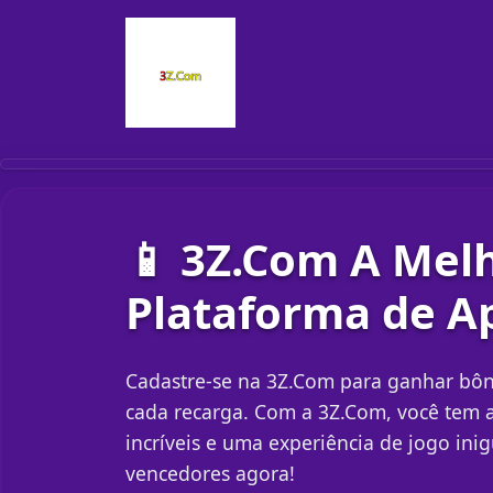
📱 3Z.Com A Mel
Plataforma de A
Cadastre-se na 3Z.Com para ganhar bôn
cada recarga. Com a 3Z.Com, você tem 
incríveis e uma experiência de jogo inig
vencedores agora!