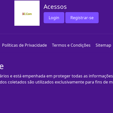
Acessos
Login
Registrar-se
Políticas de Privacidade
Termos e Condições
Sitemap
de
uários e está empenhada em proteger todas as informações
os coletados são utilizados exclusivamente para fins de m