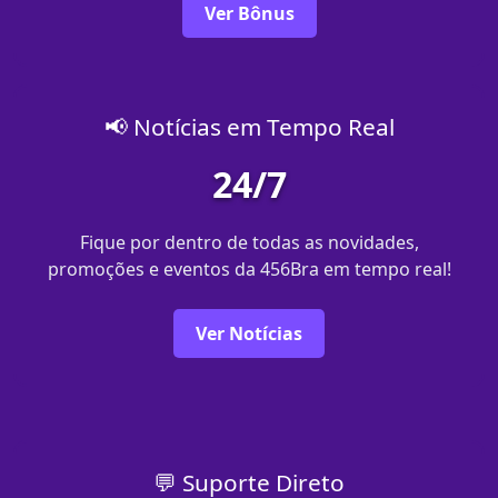
Ver Bônus
📢 Notícias em Tempo Real
24/7
Fique por dentro de todas as novidades,
promoções e eventos da 456Bra em tempo real!
Ver Notícias
💬 Suporte Direto