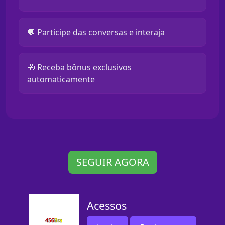
💬 Participe das conversas e interaja
🎁 Receba bônus exclusivos
automaticamente
SEGUIR AGORA
Acessos