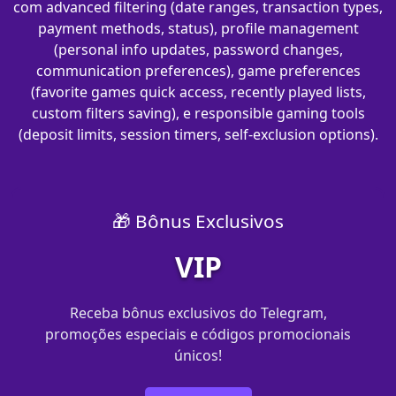
com advanced filtering (date ranges, transaction types,
payment methods, status), profile management
(personal info updates, password changes,
communication preferences), game preferences
(favorite games quick access, recently played lists,
custom filters saving), e responsible gaming tools
(deposit limits, session timers, self-exclusion options).
🎁 Bônus Exclusivos
VIP
Receba bônus exclusivos do Telegram,
promoções especiais e códigos promocionais
únicos!