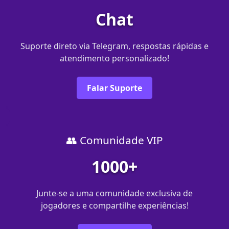
Chat
Suporte direto via Telegram, respostas rápidas e
atendimento personalizado!
Falar Suporte
👥 Comunidade VIP
1000+
Junte-se a uma comunidade exclusiva de
jogadores e compartilhe experiências!