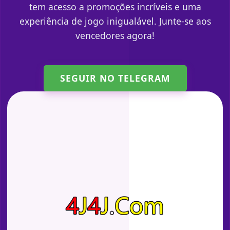
tem acesso a promoções incríveis e uma
experiência de jogo inigualável. Junte-se aos
vencedores agora!
SEGUIR NO TELEGRAM