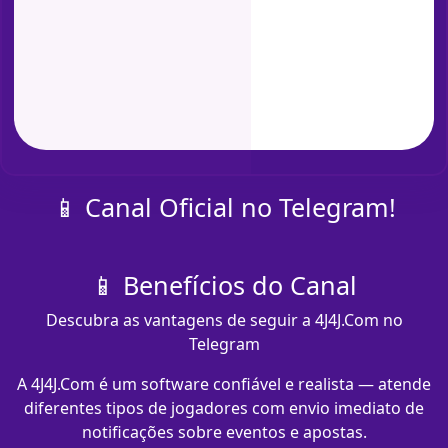
📱 Canal Oficial no Telegram!
📱 Benefícios do Canal
Descubra as vantagens de seguir a 4J4J.Com no
Telegram
A 4J4J.Com é um software confiável e realista — atende
diferentes tipos de jogadores com envio imediato de
notificações sobre eventos e apostas.