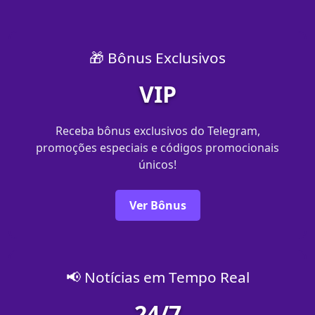
🎁 Bônus Exclusivos
VIP
Receba bônus exclusivos do Telegram,
promoções especiais e códigos promocionais
únicos!
Ver Bônus
📢 Notícias em Tempo Real
24/7