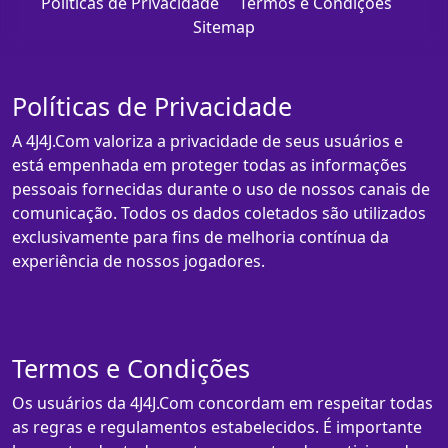
Políticas de Privacidade
Termos e Condições
Sitemap
Políticas de Privacidade
A 4J4J.Com valoriza a privacidade de seus usuários e
está empenhada em proteger todas as informações
pessoais fornecidas durante o uso de nossos canais de
comunicação. Todos os dados coletados são utilizados
exclusivamente para fins de melhoria contínua da
experiência de nossos jogadores.
Termos e Condições
Os usuários da 4J4J.Com concordam em respeitar todas
as regras e regulamentos estabelecidos. É importante