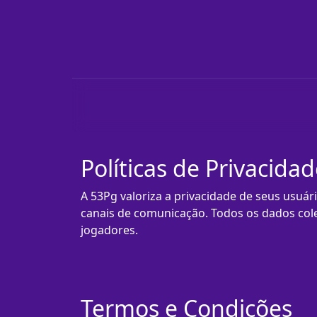
Políticas de Privacida
A 53Pg valoriza a privacidade de seus usuá
canais de comunicação. Todos os dados cole
jogadores.
Termos e Condições