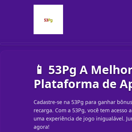
📱 53Pg A Melho
Plataforma de A
Cadastre-se na 53Pg para ganhar bônus
recarga. Com a 53Pg, você tem acesso a
uma experiência de jogo inigualável. J
agora!