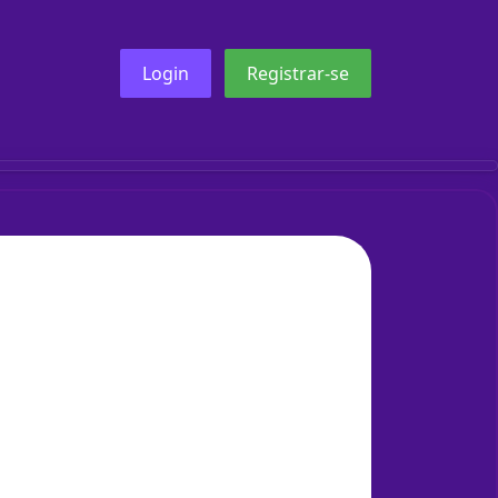
Login
Registrar-se