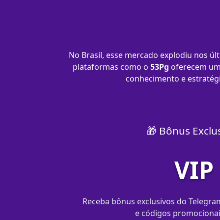
No Brasil, esse mercado explodiu nos úl
plataformas como o
53Pg
oferecem uma
conhecimento e estratégi
🎁 Bônus Exclu
VIP
Receba bônus exclusivos do Telegra
e códigos promocionai