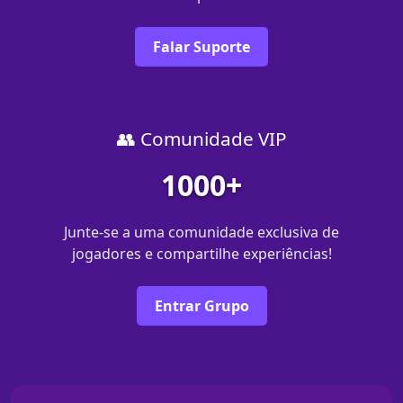
Falar Suporte
👥 Comunidade VIP
1000+
Junte-se a uma comunidade exclusiva de
jogadores e compartilhe experiências!
Entrar Grupo