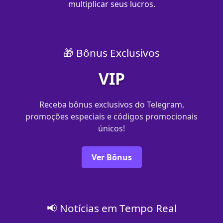
multiplicar seus lucros.
🎁 Bônus Exclusivos
VIP
Receba bônus exclusivos do Telegram,
promoções especiais e códigos promocionais
únicos!
Ver Bônus
📢 Notícias em Tempo Real