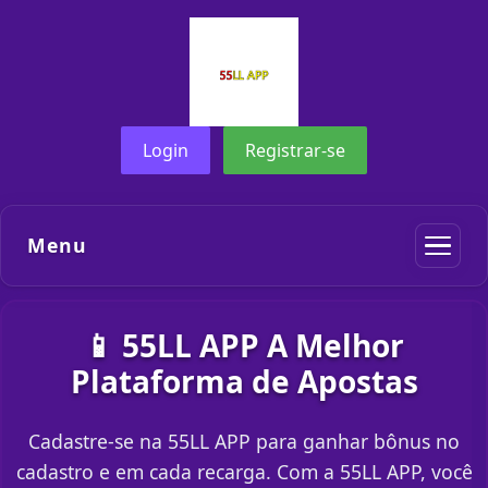
Login
Registrar-se
Menu
📱 55LL APP A Melhor
Plataforma de Apostas
Cadastre-se na 55LL APP para ganhar bônus no
cadastro e em cada recarga. Com a 55LL APP, você