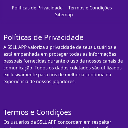
Políticas de Privacidade
Termos e Condições
Sitemap
Políticas de Privacidade
A 55LL APP valoriza a privacidade de seus usuários e
está empenhada em proteger todas as informações
pessoais fornecidas durante o uso de nossos canais de
comunicação. Todos os dados coletados são utilizados
exclusivamente para fins de melhoria contínua da
experiência de nossos jogadores.
Termos e Condições
Os usuários da 55LL APP concordam em respeitar