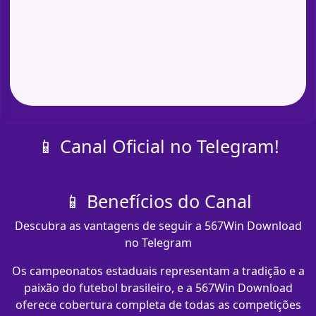
📱 Canal Oficial no Telegram!
📱 Benefícios do Canal
Descubra as vantagens de seguir a 567Win Download
no Telegram
Os campeonatos estaduais representam a tradição e a
paixão do futebol brasileiro, e a 567Win Download
oferece cobertura completa de todas as competições