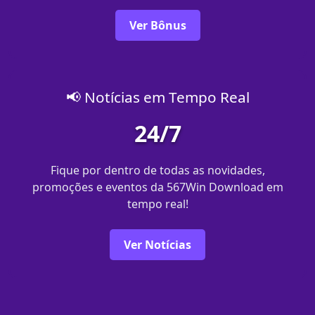
Ver Bônus
📢 Notícias em Tempo Real
24/7
Fique por dentro de todas as novidades,
promoções e eventos da 567Win Download em
tempo real!
Ver Notícias