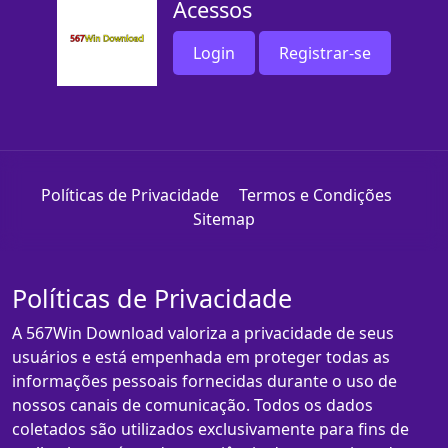
Acessos
Login
Registrar-se
Políticas de Privacidade
Termos e Condições
Sitemap
Políticas de Privacidade
A 567Win Download valoriza a privacidade de seus
usuários e está empenhada em proteger todas as
informações pessoais fornecidas durante o uso de
nossos canais de comunicação. Todos os dados
coletados são utilizados exclusivamente para fins de