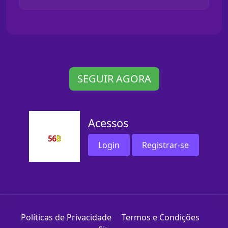
SEGUIR AGORA
Acessos
Login
Registrar-se
Políticas de Privacidade
Termos e Condições