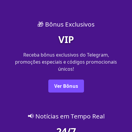
🎁 Bônus Exclusivos
VIP
Receba bônus exclusivos do Telegram,
promoções especiais e códigos promocionais
únicos!
Ver Bônus
📢 Notícias em Tempo Real
24/7