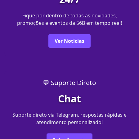
Fique por dentro de todas as novidades,
promoções e eventos da 56B em tempo real!
Ver Notícias
💬 Suporte Direto
Chat
Suporte direto via Telegram, respostas rápidas e
atendimento personalizado!