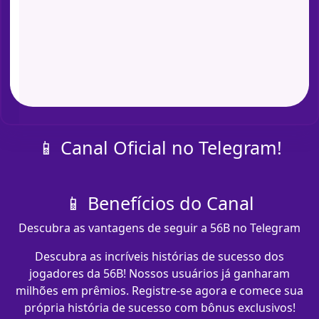
📱 Canal Oficial no Telegram!
📱 Benefícios do Canal
Descubra as vantagens de seguir a 56B no Telegram
Descubra as incríveis histórias de sucesso dos
jogadores da 56B! Nossos usuários já ganharam
milhões em prêmios. Registre-se agora e comece sua
própria história de sucesso com bônus exclusivos!