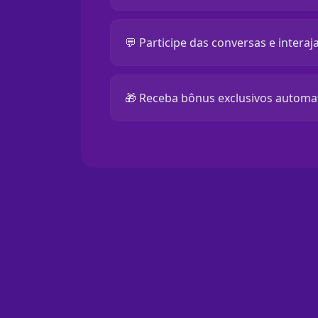
💬 Participe das conversas e interaj
🎁 Receba bônus exclusivos autom