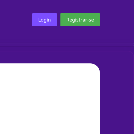
Login
Registrar-se