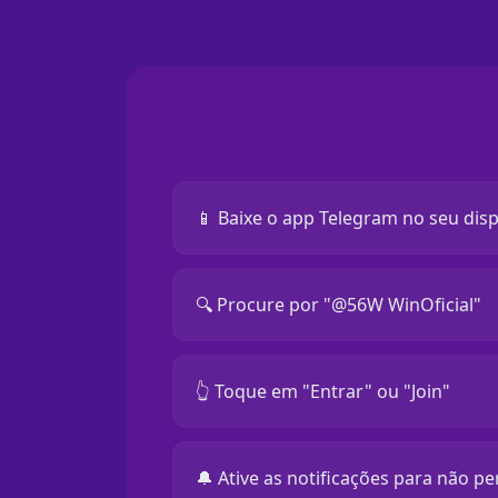
📱 Baixe o app Telegram no seu disp
🔍 Procure por "@56W WinOficial"
👆 Toque em "Entrar" ou "Join"
🔔 Ative as notificações para não p