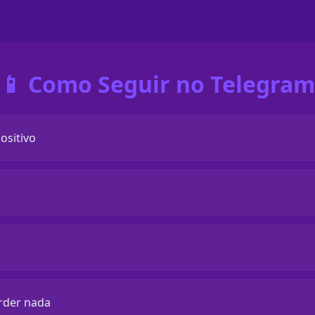
📱 Como Seguir no Telegram
ositivo
erder nada