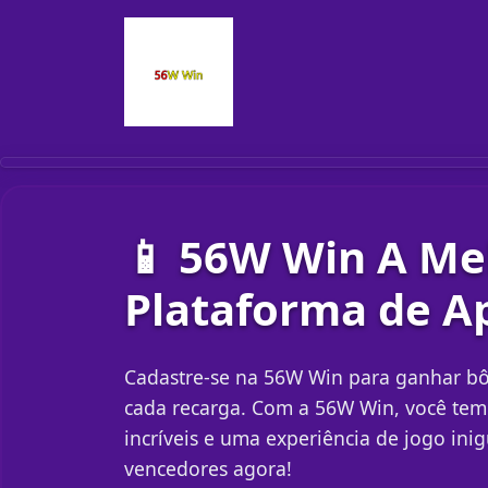
📱 56W Win A Me
Plataforma de A
Cadastre-se na 56W Win para ganhar b
cada recarga. Com a 56W Win, você te
incríveis e uma experiência de jogo inig
vencedores agora!