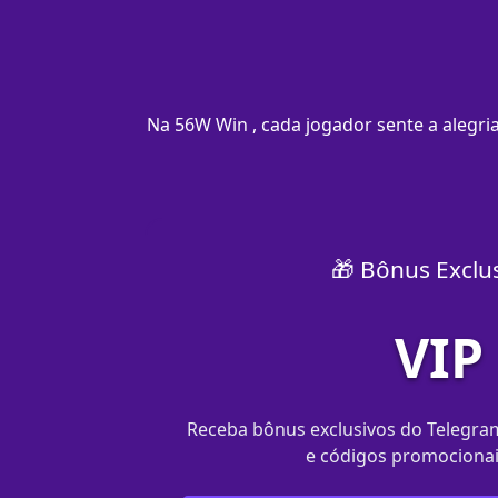
Na 56W Win , cada jogador sente a alegri
🎁 Bônus Exclu
VIP
Receba bônus exclusivos do Telegra
e códigos promocionai