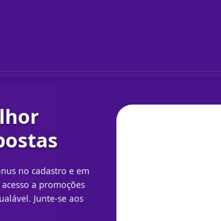
lhor
postas
ônus no cadastro e em
m acesso a promoções
ualável. Junte-se aos