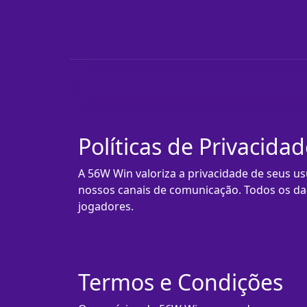
Políticas de Privacida
A 56W Win valoriza a privacidade de seus u
nossos canais de comunicação. Todos os dad
jogadores.
Termos e Condições