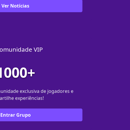
Ver Notícias
Comunidade VIP
1000+
unidade exclusiva de jogadores e
rtilhe experiências!
Entrar Grupo