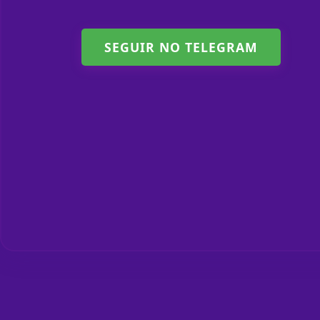
SEGUIR NO TELEGRAM