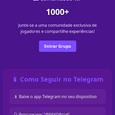
1000+
Junte-se a uma comunidade exclusiva de
jogadores e compartilhe experiências!
Entrar Grupo
📱 Como Seguir no Telegram
📱 Baixe o app Telegram no seu dispositivo
🔍 Procure por "@56XOficial"