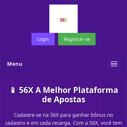
Login
Registrar-se
Menu
📱 56X A Melhor Plataforma
de Apostas
Cadastre-se na 56X para ganhar bônus no
cadastro e em cada recarga. Com a 56X, você tem