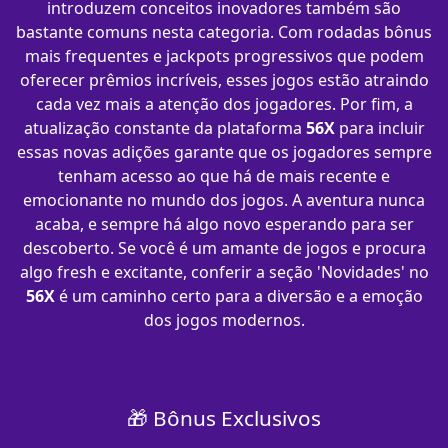
introduzem conceitos inovadores também são
bastante comuns nesta categoria. Com rodadas bônus
mais frequentes e jackpots progressivos que podem
oferecer prêmios incríveis, esses jogos estão atraindo
cada vez mais a atenção dos jogadores. Por fim, a
atualização constante da plataforma
56X
para incluir
essas novas adições garante que os jogadores sempre
tenham acesso ao que há de mais recente e
emocionante no mundo dos jogos. A aventura nunca
acaba, e sempre há algo novo esperando para ser
descoberto. Se você é um amante de jogos e procura
algo fresh e excitante, conferir a seção 'Novidades' no
56X
é um caminho certo para a diversão e a emoção
dos jogos modernos.
🎁 Bônus Exclusivos