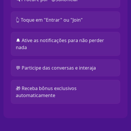
👆 Toque em "Entrar" ou "Join"
🔔 Ative as notificações para não perder
nada
💬 Participe das conversas e interaja
🎁 Receba bônus exclusivos
automaticamente