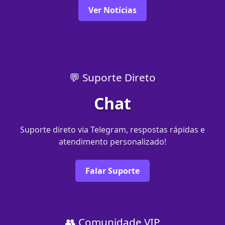
Ver Notícias
💬 Suporte Direto
Chat
Suporte direto via Telegram, respostas rápidas e
atendimento personalizado!
Falar Suporte
👥 Comunidade VIP