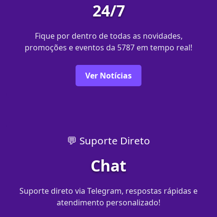
24/7
Fique por dentro de todas as novidades,
promoções e eventos da 5787 em tempo real!
Ver Notícias
💬 Suporte Direto
Chat
Suporte direto via Telegram, respostas rápidas e
atendimento personalizado!