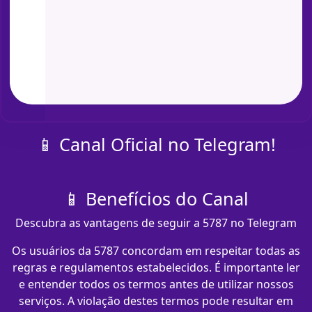
📱 Canal Oficial no Telegram!
📱 Benefícios do Canal
Descubra as vantagens de seguir a 5787 no Telegram
Os usuários da 5787 concordam em respeitar todas as
regras e regulamentos estabelecidos. É importante ler
e entender todos os termos antes de utilizar nossos
serviços. A violação destes termos pode resultar em