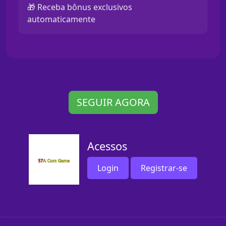
🎁 Receba bônus exclusivos
automaticamente
SEGUIR AGORA
Acessos
Login
Registrar-se