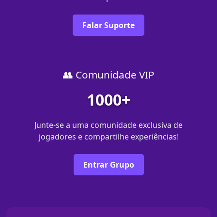
Falar Suporte
👥 Comunidade VIP
1000+
Junte-se a uma comunidade exclusiva de
jogadores e compartilhe experiências!
Entrar Grupo