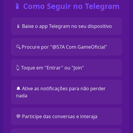
📱 Como Seguir no Telegram
📱 Baixe o app Telegram no seu dispositivo
🔍 Procure por "@57A Com GameOficial"
👆 Toque em "Entrar" ou "Join"
🔔 Ative as notificações para não perder
nada
💬 Participe das conversas e interaja