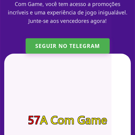
Com Game, você tem acesso a promoções
incríveis e uma experiência de jogo inigualável.
Junte-se aos vencedores agora!
SEGUIR NO TELEGRAM