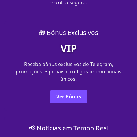
escolha segura.
🎁 Bônus Exclusivos
VIP
Receba bônus exclusivos do Telegram,
promoções especiais e códigos promocionais
únicos!
Ver Bônus
📢 Notícias em Tempo Real