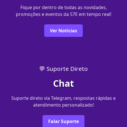
Fique por dentro de todas as novidades,
promoções e eventos da 57E em tempo real!
Ver Notícias
💬 Suporte Direto
Chat
Suporte direto via Telegram, respostas rápidas e
atendimento personalizado!
Falar Suporte