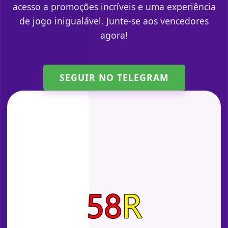
acesso a promoções incríveis e uma experiência
de jogo inigualável. Junte-se aos vencedores
agora!
SEGUIR NO TELEGRAM