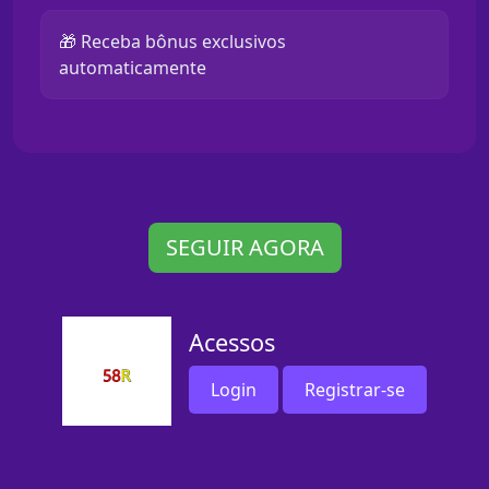
🎁 Receba bônus exclusivos
automaticamente
SEGUIR AGORA
Acessos
Login
Registrar-se