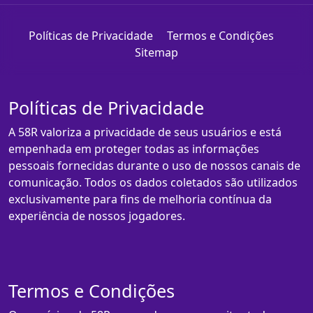
Políticas de Privacidade
Termos e Condições
Sitemap
Políticas de Privacidade
A 58R valoriza a privacidade de seus usuários e está
empenhada em proteger todas as informações
pessoais fornecidas durante o uso de nossos canais de
comunicação. Todos os dados coletados são utilizados
exclusivamente para fins de melhoria contínua da
experiência de nossos jogadores.
Termos e Condições