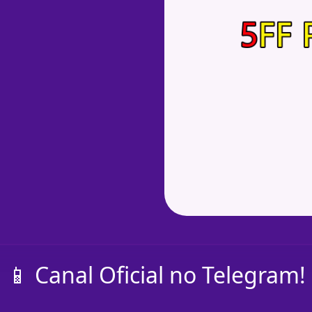
📱 Canal Oficial no Telegram!