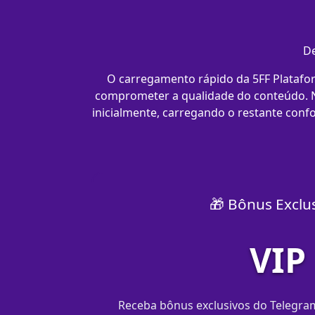
De
O carregamento rápido da 5FF Platafo
comprometer a qualidade do conteúdo. N
inicialmente, carregando o restante con
🎁 Bônus Exclu
VIP
Receba bônus exclusivos do Telegra