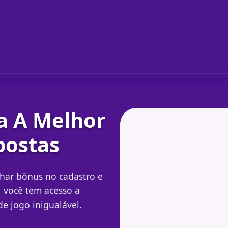
a A Melhor
postas
har bônus no cadastro e
 você tem acesso a
e jogo inigualável.