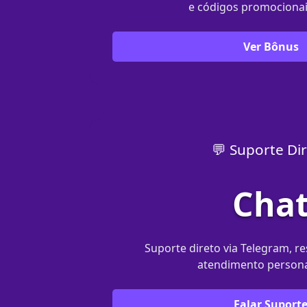
e códigos promocionai
Ver Bônus
💬 Suporte Di
Cha
Suporte direto via Telegram, r
atendimento persona
Falar Suport