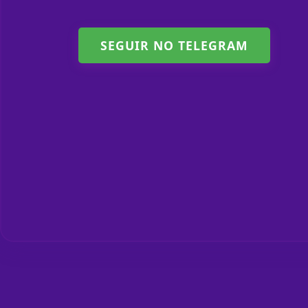
SEGUIR NO TELEGRAM