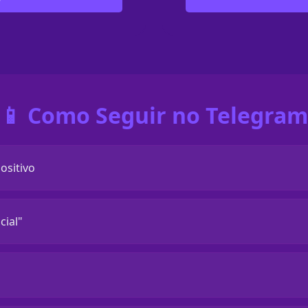
📱 Como Seguir no Telegram
ositivo
cial"