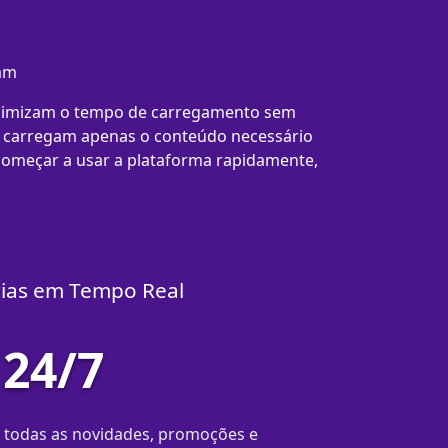
ram
minimizam o tempo de carregamento sem
e carregam apenas o conteúdo necessário
começar a usar a plataforma rapidamente,
cias em Tempo Real
24/7
e todas as novidades, promoções e