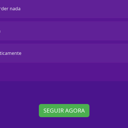
erder nada
a
aticamente
SEGUIR AGORA