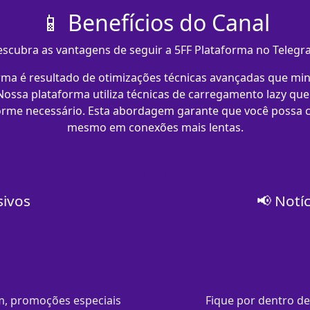
📱 Benefícios do Canal
scubra as vantagens de seguir a 5FF Plataforma no Teleg
rma é resultado de otimizações técnicas avançadas que 
ossa plataforma utiliza técnicas de carregamento lazy qu
forme necessário. Esta abordagem garante que você possa 
mesmo em conexões mais lentas.
sivos
📢 Notí
m, promoções especiais
Fique por dentro d