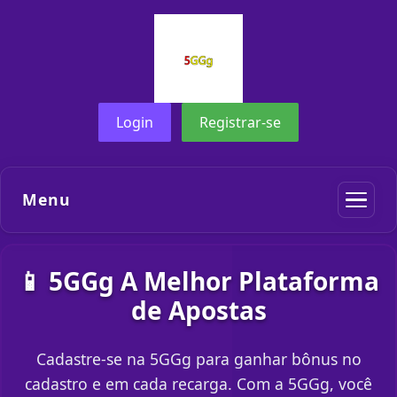
Login
Registrar-se
Menu
📱 5GGg A Melhor Plataforma
de Apostas
Cadastre-se na 5GGg para ganhar bônus no
cadastro e em cada recarga. Com a 5GGg, você