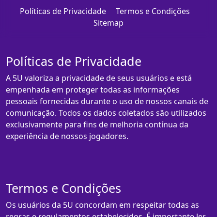
Políticas de Privacidade
Termos e Condições
Sitemap
Políticas de Privacidade
A 5U valoriza a privacidade de seus usuários e está
empenhada em proteger todas as informações
pessoais fornecidas durante o uso de nossos canais de
comunicação. Todos os dados coletados são utilizados
exclusivamente para fins de melhoria contínua da
experiência de nossos jogadores.
Termos e Condições
Os usuários da 5U concordam em respeitar todas as
regras e regulamentos estabelecidos. É importante ler