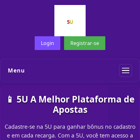
Login
Registrar-se
Menu
📱 5U A Melhor Plataforma de
Apostas
Cadastre-se na 5U para ganhar bônus no cadastro
e em cada recarga. Com a 5U, você tem acesso a