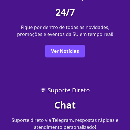
24/7
Fique por dentro de todas as novidades,
promoções e eventos da 5U em tempo real!
Ver Notícias
💬 Suporte Direto
Chat
Suporte direto via Telegram, respostas rápidas e
atendimento personalizado!