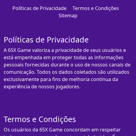
Políticas de Privacidade
Termos e Condições
Sitemap
Políticas de Privacidade
A 65X Game valoriza a privacidade de seus usuários e
está empenhada em proteger todas as informações
pessoais fornecidas durante o uso de nossos canais de
comunicação. Todos os dados coletados são utilizados
exclusivamente para fins de melhoria contínua da
experiência de nossos jogadores.
Termos e Condições
Os usuários da 65X Game concordam em respeitar