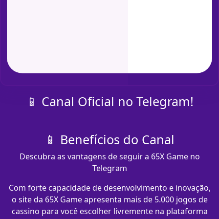
📱 Canal Oficial no Telegram!
📱 Benefícios do Canal
Descubra as vantagens de seguir a 65X Game no
Telegram
Com forte capacidade de desenvolvimento e inovação,
o site da 65X Game apresenta mais de 5.000 jogos de
cassino para você escolher livremente na plataforma