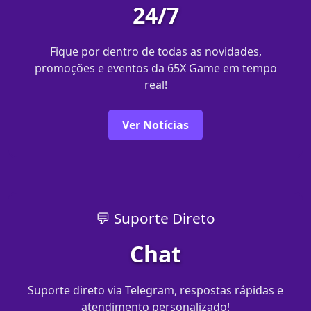
24/7
Fique por dentro de todas as novidades,
promoções e eventos da 65X Game em tempo
real!
Ver Notícias
💬 Suporte Direto
Chat
Suporte direto via Telegram, respostas rápidas e
atendimento personalizado!