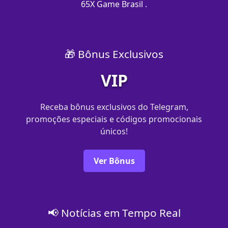
65X Game Brasil .
🎁 Bônus Exclusivos
VIP
Receba bônus exclusivos do Telegram,
promoções especiais e códigos promocionais
únicos!
Ver Bônus
📢 Notícias em Tempo Real