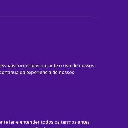
essoais fornecidas durante o uso de nossos
 contínua da experiência de nossos
nte ler e entender todos os termos antes