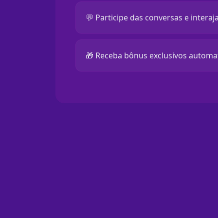
💬 Participe das conversas e interaj
🎁 Receba bônus exclusivos autom