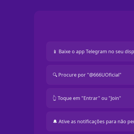
📱 Baixe o app Telegram no seu disp
🔍 Procure por "@666UOficial"
👆 Toque em "Entrar" ou "Join"
🔔 Ative as notificações para não p