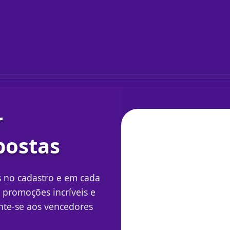
r
postas
 no cadastro e em cada
 promoções incríveis e
unte-se aos vencedores