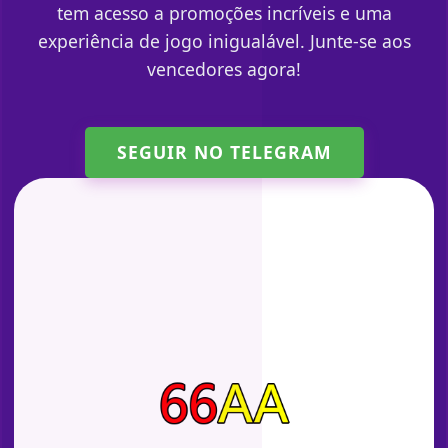
tem acesso a promoções incríveis e uma
experiência de jogo inigualável. Junte-se aos
vencedores agora!
SEGUIR NO TELEGRAM