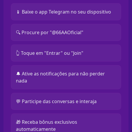
📱 Baixe o app Telegram no seu dispositivo
🔍 Procure por "@66AAOficial"
👆 Toque em "Entrar" ou "Join"
🔔 Ative as notificações para não perder
nada
💬 Participe das conversas e interaja
🎁 Receba bônus exclusivos
automaticamente