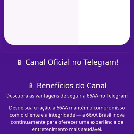
📱 Canal Oficial no Telegram!
📱 Benefícios do Canal
Descubra as vantagens de seguir a 66AA no Telegram
Desde sua criação, a 66AA mantém o compromisso
com o cliente e a integridade — a 66AA Brasil inova
continuamente para oferecer uma experiência de
entretenimento mais saudável.