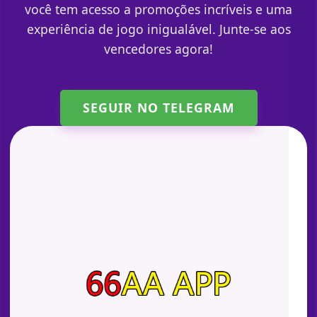
você tem acesso a promoções incríveis e uma
experiência de jogo inigualável. Junte-se aos
vencedores agora!
SEGUIR NO TELEGRAM