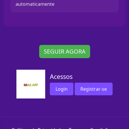
automaticamente
SEGUIR AGORA
Acessos
Login
Registrar-se