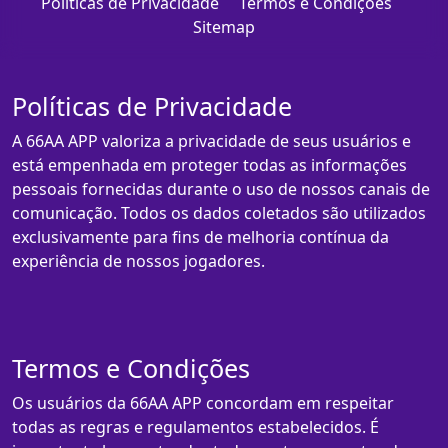
Políticas de Privacidade
Termos e Condições
Sitemap
Políticas de Privacidade
A 66AA APP valoriza a privacidade de seus usuários e
está empenhada em proteger todas as informações
pessoais fornecidas durante o uso de nossos canais de
comunicação. Todos os dados coletados são utilizados
exclusivamente para fins de melhoria contínua da
experiência de nossos jogadores.
Termos e Condições
Os usuários da 66AA APP concordam em respeitar
todas as regras e regulamentos estabelecidos. É