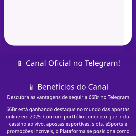
📱 Canal Oficial no Telegram!
📱 Benefícios do Canal
Descubra as vantagens de seguir a 66Br no Telegram
66Br está ganhando destaque no mundo das apostas
online em 2025. Com um portfólio completo que inclui
cassino ao vivo, apostas esportivas, slots, eSports e
promoções incríveis, o Plataforma se posiciona como