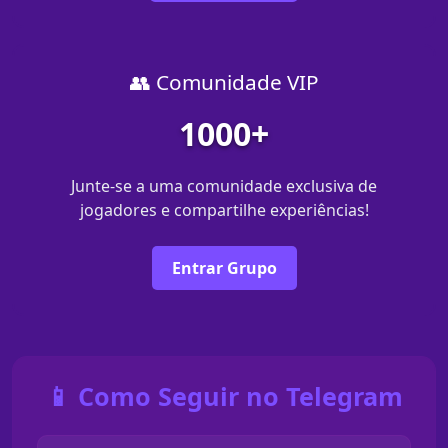
👥 Comunidade VIP
1000+
Junte-se a uma comunidade exclusiva de
jogadores e compartilhe experiências!
Entrar Grupo
📱 Como Seguir no Telegram