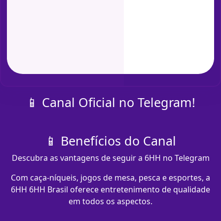
📱 Canal Oficial no Telegram!
📱 Benefícios do Canal
Descubra as vantagens de seguir a 6HH no Telegram
Com caça-níqueis, jogos de mesa, pesca e esportes, a
6HH 6HH Brasil oferece entretenimento de qualidade
em todos os aspectos.