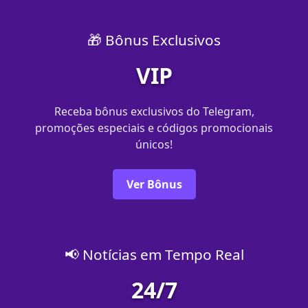
🎁 Bônus Exclusivos
VIP
Receba bônus exclusivos do Telegram,
promoções especiais e códigos promocionais
únicos!
Ver Bônus
📢 Notícias em Tempo Real
24/7