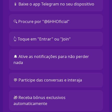
📱 Baixe o app Telegram no seu dispositivo
🔍 Procure por "@6HHOficial"
👆 Toque em "Entrar" ou "Join"
🔔 Ative as notificações para não perder
nada
💬 Participe das conversas e interaja
🎁 Receba bônus exclusivos
automaticamente