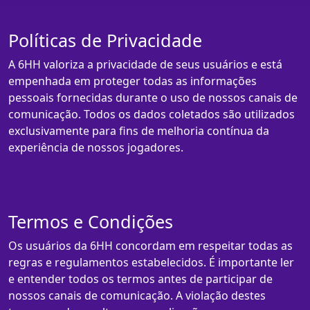
Políticas de Privacidade
A 6HH valoriza a privacidade de seus usuários e está
empenhada em proteger todas as informações
pessoais fornecidas durante o uso de nossos canais de
comunicação. Todos os dados coletados são utilizados
exclusivamente para fins de melhoria contínua da
experiência de nossos jogadores.
Termos e Condições
Os usuários da 6HH concordam em respeitar todas as
regras e regulamentos estabelecidos. É importante ler
e entender todos os termos antes de participar de
nossos canais de comunicação. A violação destes