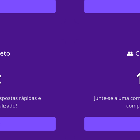
reto
👥 
t
espostas rápidas e
Junte-se a uma com
lizado!
compa
e