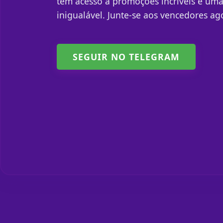
tem acesso a promoções incríveis e uma
inigualável. Junte-se aos vencedores ag
SEGUIR NO TELEGRAM