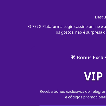
Descu
O 777G Plataforma Login cassino online é 
os gostos, não é surpresa q
🎁 Bônus Exclu
VIP
Receba bônus exclusivos do Telegra
e códigos promocionai