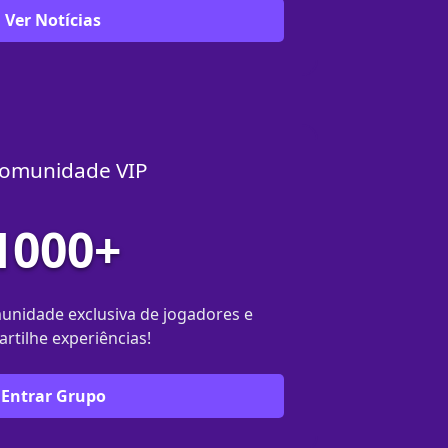
Ver Notícias
Comunidade VIP
1000+
unidade exclusiva de jogadores e
rtilhe experiências!
Entrar Grupo