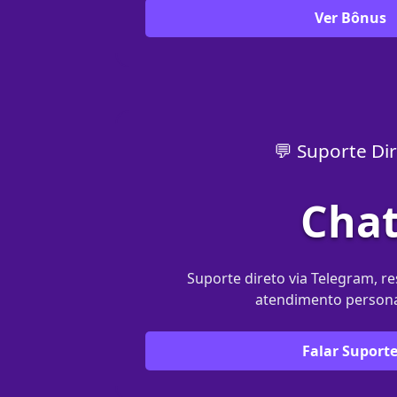
Ver Bônus
💬 Suporte Di
Cha
Suporte direto via Telegram, r
atendimento persona
Falar Suport