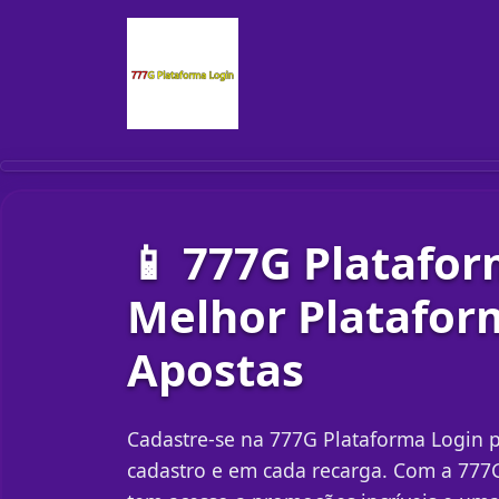
📱 777G Platafor
Melhor Platafor
Apostas
Cadastre-se na 777G Plataforma Login 
cadastro e em cada recarga. Com a 777