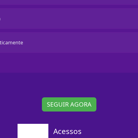
a
aticamente
SEGUIR AGORA
Acessos