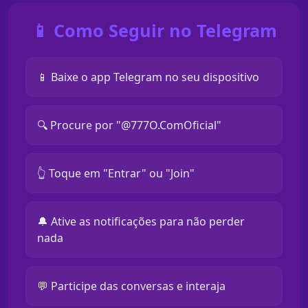
📱 Como Seguir no Telegram
📱 Baixe o app Telegram no seu dispositivo
🔍 Procure por "@777O.ComOficial"
👆 Toque em "Entrar" ou "Join"
🔔 Ative as notificações para não perder
nada
💬 Participe das conversas e interaja