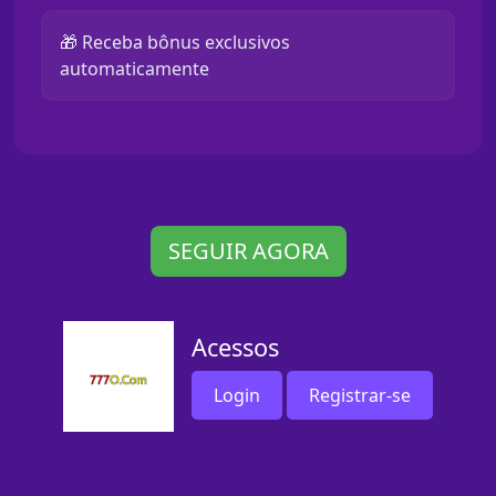
🎁 Receba bônus exclusivos
automaticamente
SEGUIR AGORA
Acessos
Login
Registrar-se