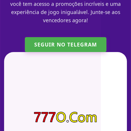
você tem acesso a promoções incríveis e uma
experiência de jogo inigualável. Junte-se aos
vencedores agora!
SEGUIR NO TELEGRAM