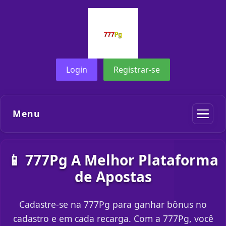
Login
Registrar-se
Menu
📱 777Pg A Melhor Plataforma
de Apostas
Cadastre-se na 777Pg para ganhar bônus no
cadastro e em cada recarga. Com a 777Pg, você