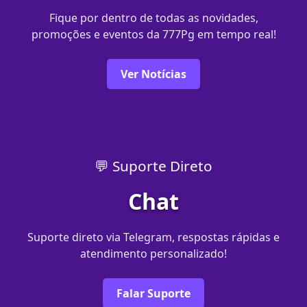
Fique por dentro de todas as novidades,
promoções e eventos da 777Pg em tempo real!
Ver Notícias
💬 Suporte Direto
Chat
Suporte direto via Telegram, respostas rápidas e
atendimento personalizado!
Falar Suporte