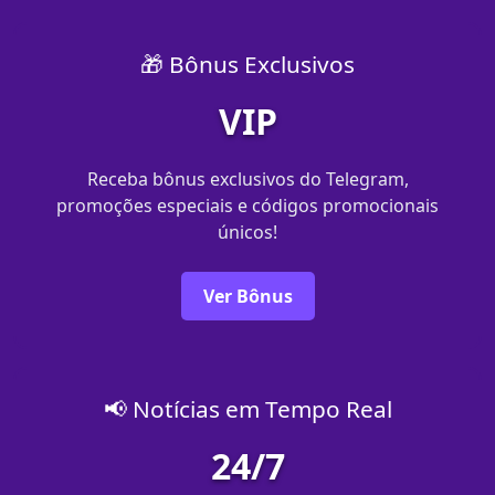
🎁 Bônus Exclusivos
VIP
Receba bônus exclusivos do Telegram,
promoções especiais e códigos promocionais
únicos!
Ver Bônus
📢 Notícias em Tempo Real
24/7