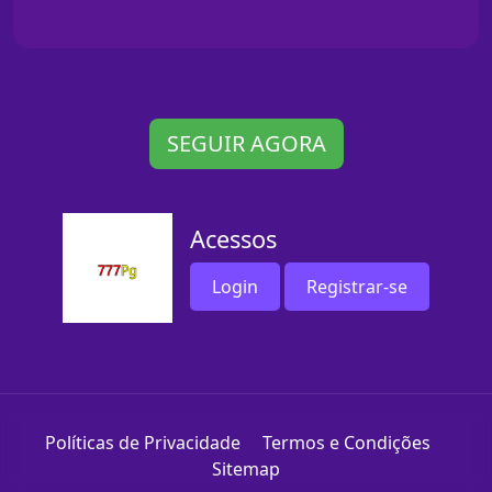
SEGUIR AGORA
Acessos
Login
Registrar-se
Políticas de Privacidade
Termos e Condições
Sitemap