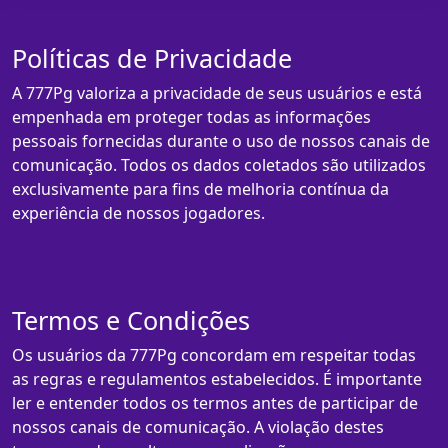
Políticas de Privacidade
A 777Pg valoriza a privacidade de seus usuários e está
empenhada em proteger todas as informações
pessoais fornecidas durante o uso de nossos canais de
comunicação. Todos os dados coletados são utilizados
exclusivamente para fins de melhoria contínua da
experiência de nossos jogadores.
Termos e Condições
Os usuários da 777Pg concordam em respeitar todas
as regras e regulamentos estabelecidos. É importante
ler e entender todos os termos antes de participar de
nossos canais de comunicação. A violação destes