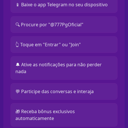
📱 Baixe o app Telegram no seu dispositivo
🔍 Procure por "@777PgOficial"
👆 Toque em "Entrar" ou "Join"
🔔 Ative as notificações para não perder
nada
💬 Participe das conversas e interaja
🎁 Receba bônus exclusivos
automaticamente