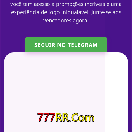
você tem acesso a promoções incríveis e uma
experiência de jogo inigualável. Junte-se aos
vencedores agora!
SEGUIR NO TELEGRAM