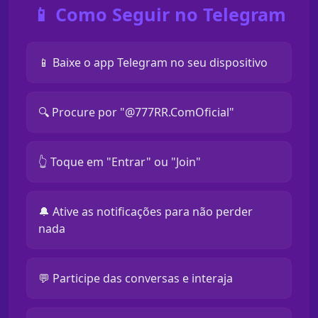
📱 Como Seguir no Telegram
📱 Baixe o app Telegram no seu dispositivo
🔍 Procure por "@777RR.ComOficial"
👆 Toque em "Entrar" ou "Join"
🔔 Ative as notificações para não perder
nada
💬 Participe das conversas e interaja