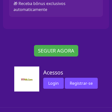
🎁 Receba bônus exclusivos
automaticamente
SEGUIR AGORA
Acessos
Login
Registrar-se