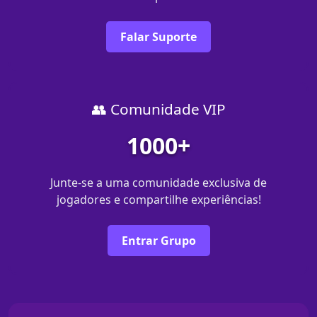
Falar Suporte
👥 Comunidade VIP
1000+
Junte-se a uma comunidade exclusiva de
jogadores e compartilhe experiências!
Entrar Grupo