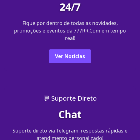
24/7
Fique por dentro de todas as novidades,
promoções e eventos da 777RR.Com em tempo
real!
Ver Notícias
💬 Suporte Direto
Chat
Suporte direto via Telegram, respostas rápidas e
atendimento personalizado!