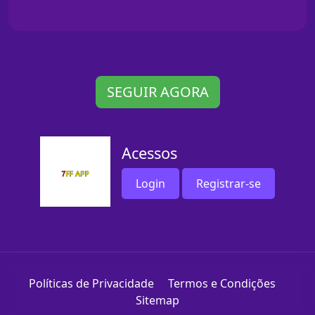
SEGUIR AGORA
Acessos
Login
Registrar-se
Políticas de Privacidade
Termos e Condições
Sitemap