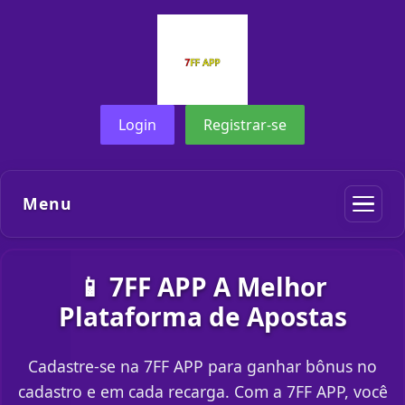
Login
Registrar-se
Menu
📱 7FF APP A Melhor
Plataforma de Apostas
Cadastre-se na 7FF APP para ganhar bônus no
cadastro e em cada recarga. Com a 7FF APP, você