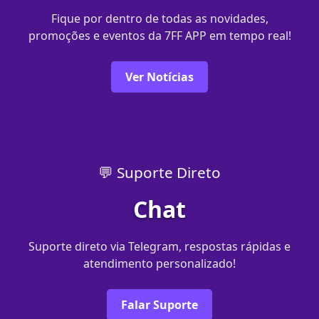
Fique por dentro de todas as novidades,
promoções e eventos da 7FF APP em tempo real!
Ver Notícias
💬 Suporte Direto
Chat
Suporte direto via Telegram, respostas rápidas e
atendimento personalizado!
Falar Suporte