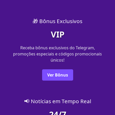
🎁 Bônus Exclusivos
VIP
Receba bônus exclusivos do Telegram,
promoções especiais e códigos promocionais
únicos!
Ver Bônus
📢 Notícias em Tempo Real
24/7