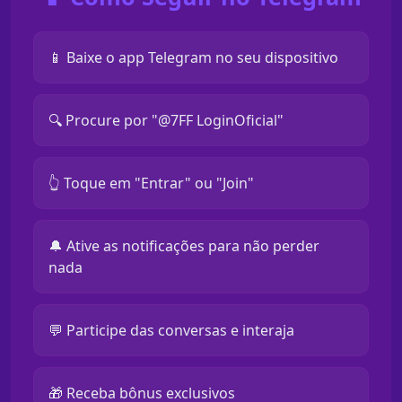
📱 Baixe o app Telegram no seu dispositivo
🔍 Procure por "@7FF LoginOficial"
👆 Toque em "Entrar" ou "Join"
🔔 Ative as notificações para não perder
nada
💬 Participe das conversas e interaja
🎁 Receba bônus exclusivos