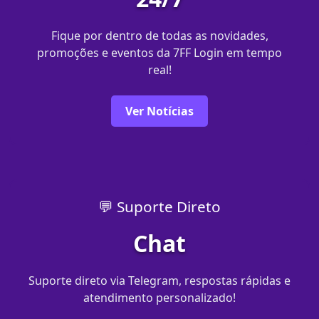
Fique por dentro de todas as novidades,
promoções e eventos da 7FF Login em tempo
real!
Ver Notícias
💬 Suporte Direto
Chat
Suporte direto via Telegram, respostas rápidas e
atendimento personalizado!