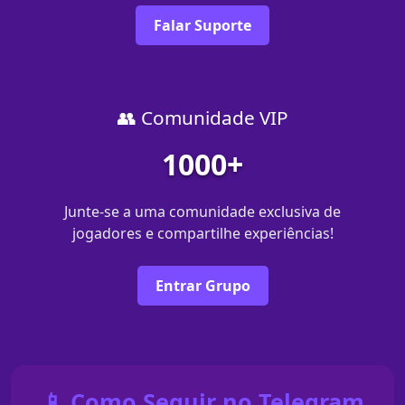
Falar Suporte
👥 Comunidade VIP
1000+
Junte-se a uma comunidade exclusiva de
jogadores e compartilhe experiências!
Entrar Grupo
📱 Como Seguir no Telegram