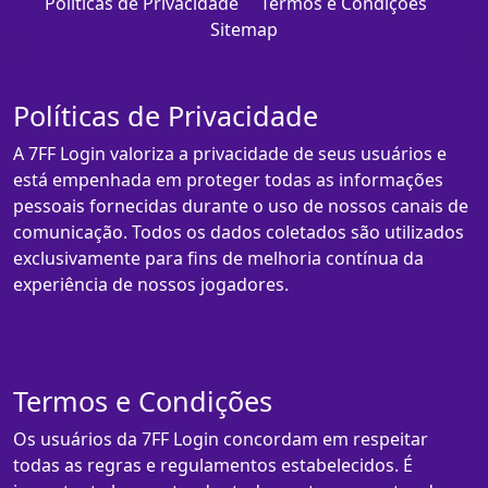
Políticas de Privacidade
Termos e Condições
Sitemap
Políticas de Privacidade
A 7FF Login valoriza a privacidade de seus usuários e
está empenhada em proteger todas as informações
pessoais fornecidas durante o uso de nossos canais de
comunicação. Todos os dados coletados são utilizados
exclusivamente para fins de melhoria contínua da
experiência de nossos jogadores.
Termos e Condições
Os usuários da 7FF Login concordam em respeitar
todas as regras e regulamentos estabelecidos. É