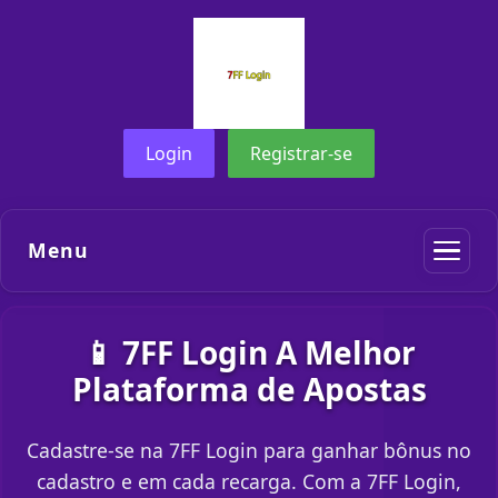
Login
Registrar-se
Menu
📱 7FF Login A Melhor
Plataforma de Apostas
Cadastre-se na 7FF Login para ganhar bônus no
cadastro e em cada recarga. Com a 7FF Login,