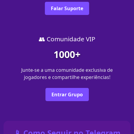
Falar Suporte
👥 Comunidade VIP
1000+
Junte-se a uma comunidade exclusiva de
jogadores e compartilhe experiências!
Entrar Grupo
📱 Como Seguir no Telegram